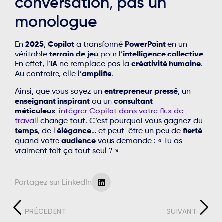
conversation, pas un
monologue
En
2025
,
Copilot
a transformé
PowerPoint
en un
véritable
terrain de jeu
pour l’
intelligence collective
.
En effet, l’
IA
ne remplace pas la
créativité humaine
.
Au contraire, elle l’
amplifie
.
Ainsi, que vous soyez un
entrepreneur pressé
, un
enseignant inspirant
ou un
consultant
méticuleux
,
intégrer Copilot dans votre flux de
travail
change tout. C’est pourquoi vous gagnez du
temps
, de l’
élégance
… et peut-être un peu de
fierté
quand votre
audience
vous demande : « Tu as
vraiment fait ça tout seul ? »
Partagez sur LinkedIn
PRÉCÉDENT
SUIVANT