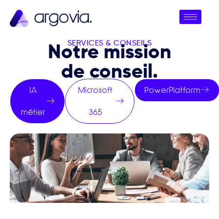
SERVICES & CONSEILS
Notre mission
de conseil.
IA
Microsoft
PowerPlatform
métier
365