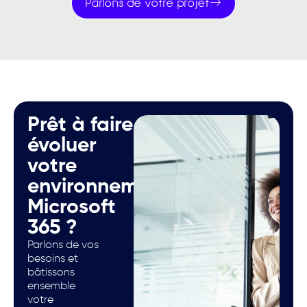
Parlons de votre projet
Prêt à faire
évoluer
votre
environnement
Microsoft
365 ?
Parlons de vos
besoins et
bâtissons
ensemble
votre